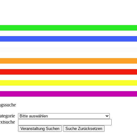
ngssuche
ategorie
extsuche