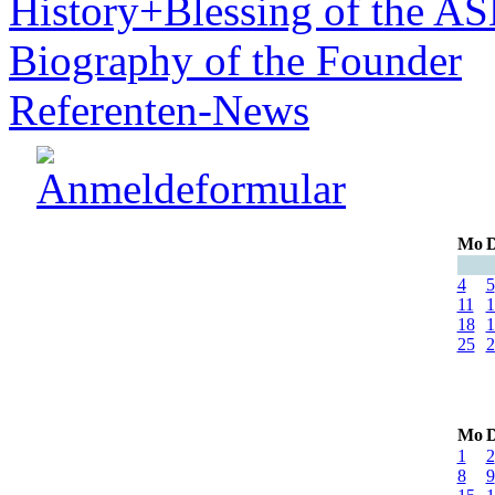
History+Blessing of the A
Biography of the Founder
Referenten-News
Mo
D
4
5
11
1
18
1
25
2
Mo
D
1
2
8
9