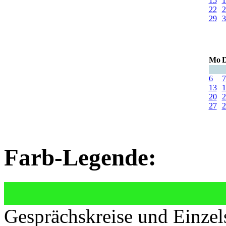
15
1
22
2
29
3
Mo
D
6
7
13
1
20
2
27
2
Farb-Legende:
Gesprächskreise und Einzel