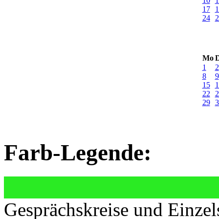
10
1
17
1
24
2
Mo
D
1
2
8
9
15
1
22
2
29
3
Farb-Legende:
Gesprächskreise und Einzel