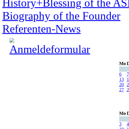
History+Blessing of the A
Biography of the Founder
Referenten-News
Mo
D
6
7
13
1
20
2
27
2
Mo
D
3
4