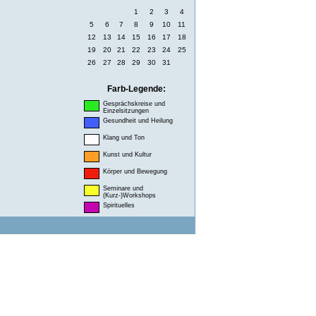
1
2
3
4
5
6
7
8
9
10
11
12
13
14
15
16
17
18
19
20
21
22
23
24
25
26
27
28
29
30
31
Farb-Legende:
Gesprächskreise und
Einzelsitzungen
Gesundheit und Heilung
Klang und Ton
Kunst und Kultur
Körper und Bewegung
Seminare und
(Kurz-)Workshops
Spirituelles