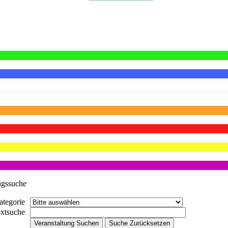
ngssuche
ategorie
extsuche