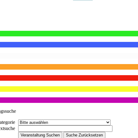
ngssuche
ategorie
extsuche