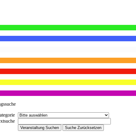
ngssuche
ategorie
extsuche