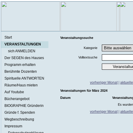
Start
Veranstaltungssuche
VERANSTALTUNGEN
Kategorie
sich ANMELDEN
Volltextsuche
Der SEGEN des Hauses
Programm erhalten
Berühmte Dozenten
Spirituelle ANTWORTEN
vorheriger Monat
|
aktuell
Räume/Haus mieten
Veranstaltungen für März 2024
Auf Youtube
Datum
Veranstaltun
Bücherangebot
Es wurden
BIOGRAPHIE Gründerin
vorheriger Monat
|
aktuell
Gründe f. Spenden
Wegbeschreibung
Impressum