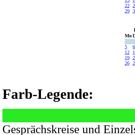
15
1
22
2
29
3
Mo
D
5
6
12
1
19
2
26
2
Farb-Legende:
Gesprächskreise und Einzel