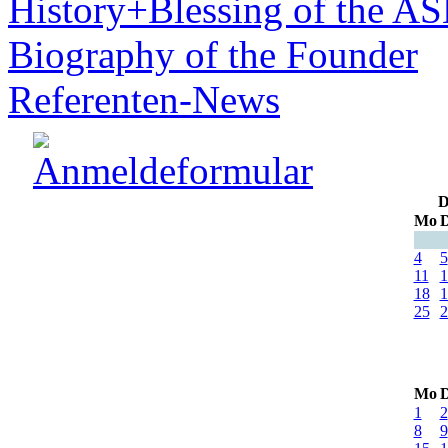
History+Blessing of the A
Biography of the Founder
Referenten-News
D
Mo
D
4
5
11
1
18
1
25
2
Mo
D
1
2
8
9