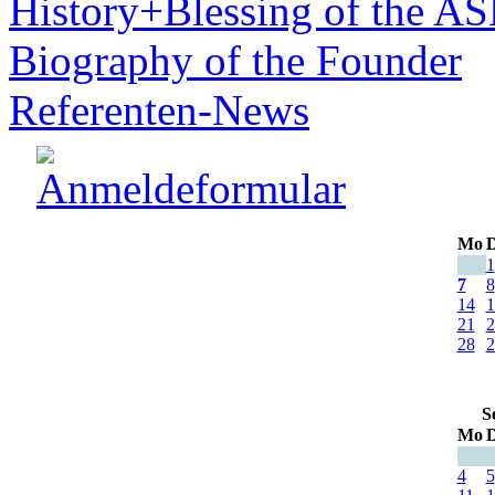
History+Blessing of the A
Biography of the Founder
Referenten-News
Mo
D
1
7
8
14
1
21
2
28
2
S
Mo
D
4
5