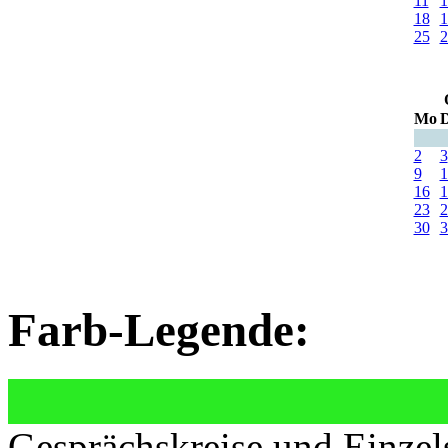
11
1
18
1
25
2
Mo
D
2
3
9
1
16
1
23
2
30
3
Farb-Legende:
Gesprächskreise und Einzel