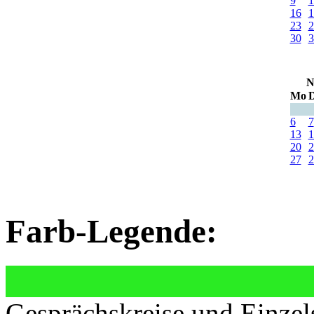
9
1
16
1
23
2
30
3
N
Mo
D
6
7
13
1
20
2
27
2
Farb-Legende:
Gesprächskreise und Einzel