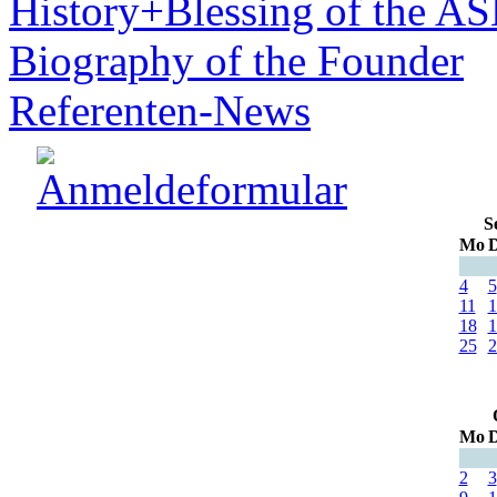
History+Blessing of the A
Biography of the Founder
Referenten-News
S
Mo
D
4
5
11
1
18
1
25
2
Mo
D
2
3