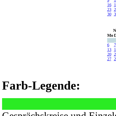
9
1
16
1
23
2
30
3
N
Mo
D
6
7
13
1
20
2
27
2
Farb-Legende:
Gesprächskreise und Einzel