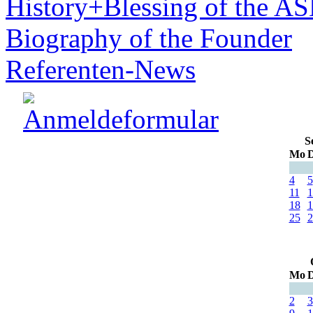
History+Blessing of the A
Biography of the Founder
Referenten-News
S
Mo
D
4
5
11
1
18
1
25
2
Mo
D
2
3