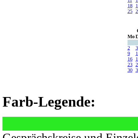
11
1
18
1
25
2
Mo
D
2
3
9
1
16
1
23
2
30
3
Farb-Legende:
Gesprächskreise und Einzel