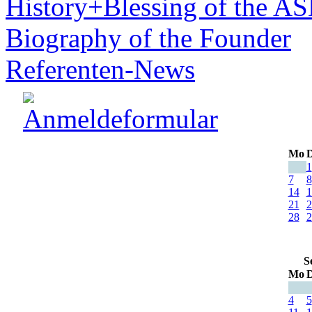
History+Blessing of the A
Biography of the Founder
Referenten-News
Mo
D
1
7
8
14
1
21
2
28
2
S
Mo
D
4
5