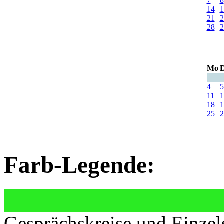
7
8
14
1
21
2
28
2
Mo
D
4
5
11
1
18
1
25
2
Farb-Legende:
Gesprächskreise und Einzel