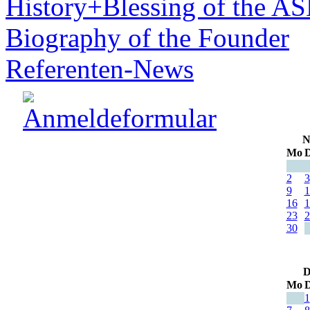
History+Blessing of the A
Biography of the Founder
Referenten-News
N
Mo
D
2
3
9
1
16
1
23
2
30
D
Mo
D
1