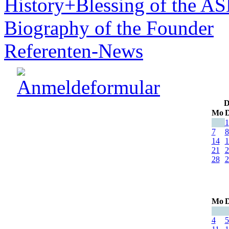
History+Blessing of the A
Biography of the Founder
Referenten-News
D
Mo
D
1
7
8
14
1
21
2
28
2
Mo
D
4
5