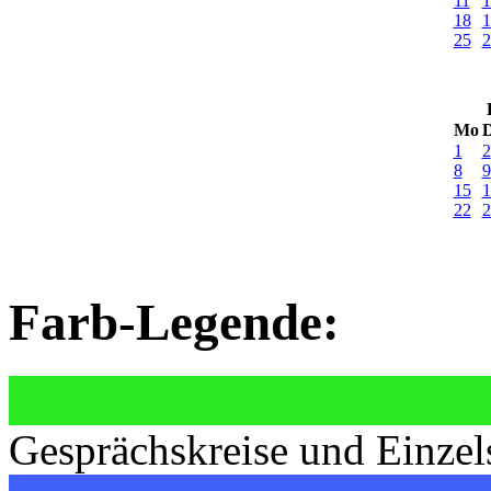
11
1
18
1
25
2
Mo
D
1
2
8
9
15
1
22
2
Farb-Legende:
Gesprächskreise und Einzel