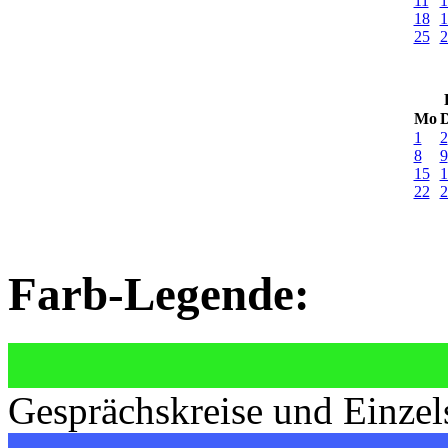
11
1
18
1
25
2
Mo
D
1
2
8
9
15
1
22
2
Farb-Legende:
Gesprächskreise und Einzel