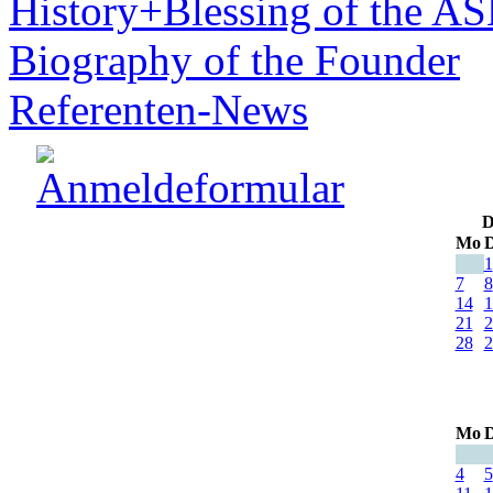
History+Blessing of the A
Biography of the Founder
Referenten-News
D
Mo
D
1
7
8
14
1
21
2
28
2
Mo
D
4
5