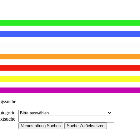
ngssuche
ategorie
extsuche