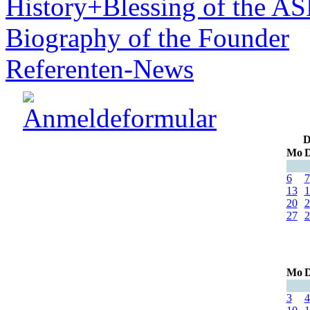
History+Blessing of the A
Biography of the Founder
Referenten-News
D
Mo
D
6
7
13
1
20
2
27
2
Mo
D
3
4