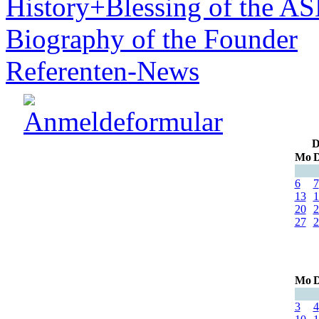
History+Blessing of the A
Biography of the Founder
Referenten-News
D
Mo
D
6
7
13
1
20
2
27
2
Mo
D
3
4