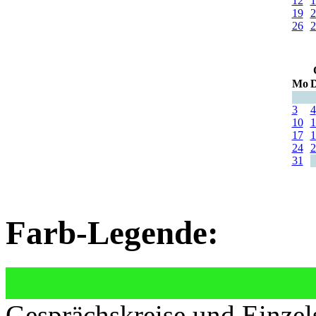
12
1
19
2
26
2
Mo
D
3
4
10
1
17
1
24
2
31
Farb-Legende:
Gesprächskreise und Einzel