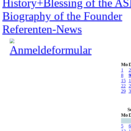
History+Blessing of the A
Biography of the Founder
Referenten-News
Mo
D
1
2
8
9
15
1
22
2
29
3
S
Mo
D
5
6