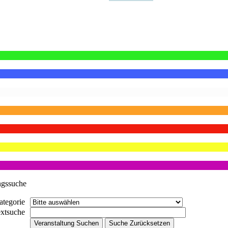
ngssuche
ategorie
extsuche