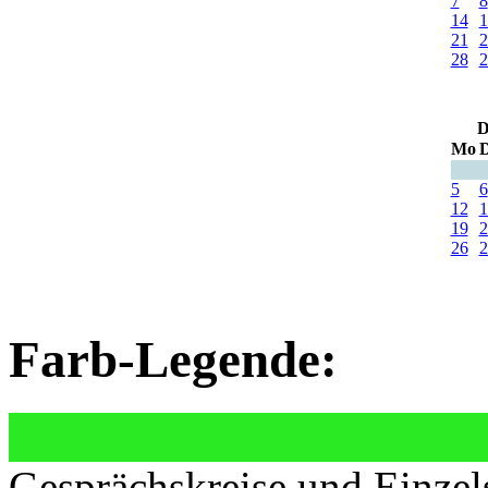
7
8
14
1
21
2
28
2
D
Mo
D
5
6
12
1
19
2
26
2
Farb-Legende:
Gesprächskreise und Einzel