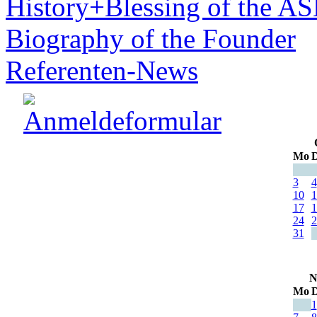
History+Blessing of the A
Biography of the Founder
Referenten-News
Mo
D
3
4
10
1
17
1
24
2
31
N
Mo
D
1