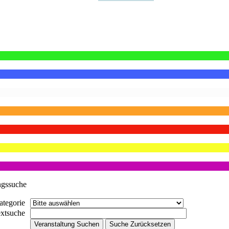
ngssuche
ategorie
extsuche