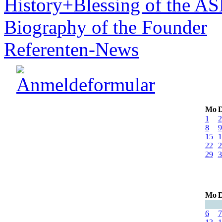
History+Blessing of the A
Biography of the Founder
Referenten-News
Mo
D
1
2
8
9
15
1
22
2
29
3
Mo
D
6
7