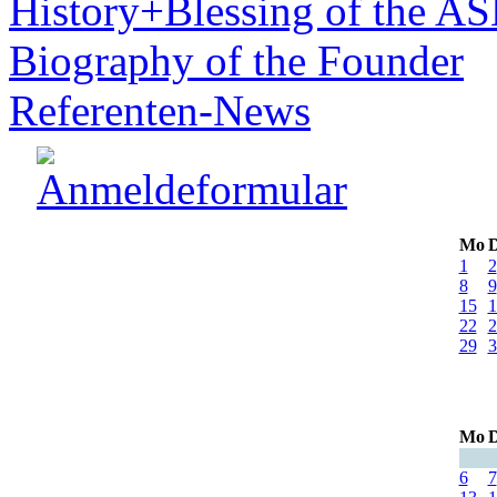
History+Blessing of the A
Biography of the Founder
Referenten-News
Mo
D
1
2
8
9
15
1
22
2
29
3
Mo
D
6
7