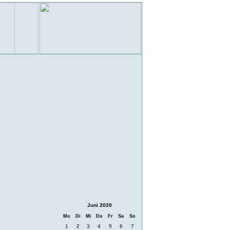
Juni 2020
Mo
Di
Mi
Do
Fr
Sa
So
1
2
3
4
5
6
7