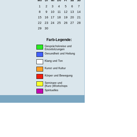
Mo
Di
Mi
Do
Fr
Sa
So
1
2
3
4
5
6
7
8
9
10
11
12
13
14
15
16
17
18
19
20
21
22
23
24
25
26
27
28
29
30
Farb-Legende:
Gesprächskreise und
Einzelsitzungen
Gesundheit und Heilung
Klang und Ton
Kunst und Kultur
Körper und Bewegung
Seminare und
(Kurz-)Workshops
Spirituelles