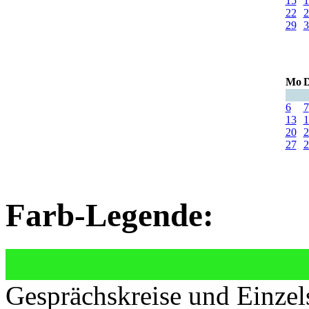
15
1
22
2
29
3
Mo
D
6
7
13
1
20
2
27
2
Farb-Legende:
Gesprächskreise und Einzel