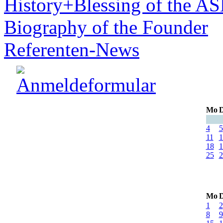
History+Blessing of the A
Biography of the Founder
Referenten-News
Mo
D
4
5
11
1
18
1
25
2
Mo
D
1
2
8
9