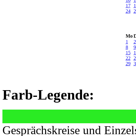
10
1
17
1
24
2
Mo
D
1
2
8
9
15
1
22
2
29
3
Farb-Legende:
Gesprächskreise und Einzel