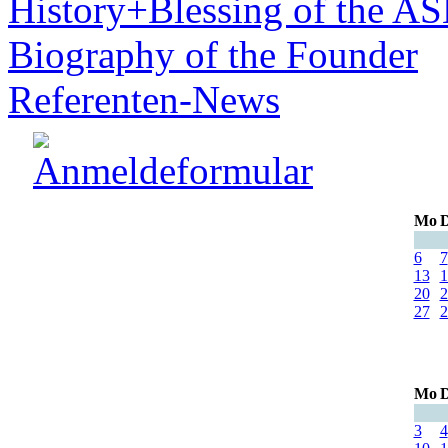
History+Blessing of the A
Biography of the Founder
Referenten-News
Mo
D
6
7
13
1
20
2
27
2
Mo
D
3
4