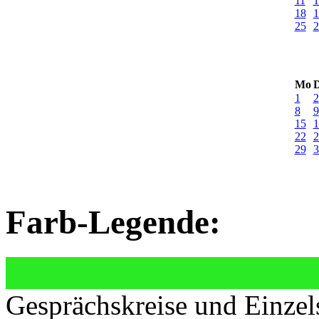
11
1
18
1
25
2
Mo
D
1
2
8
9
15
1
22
2
29
3
Farb-Legende:
Gesprächskreise und Einzel