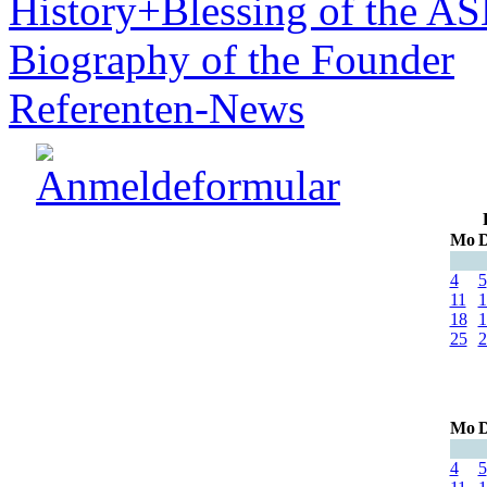
History+Blessing of the A
Biography of the Founder
Referenten-News
Mo
D
4
5
11
1
18
1
25
2
Mo
D
4
5