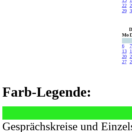
15
1
22
2
29
3
D
Mo
D
6
7
13
1
20
2
27
2
Farb-Legende:
Gesprächskreise und Einzel