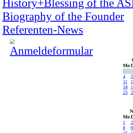
History+Blessing of the A
Biography of the Founder
Referenten-News
Mo
D
4
5
11
1
18
1
25
2
N
Mo
D
1
2
8
9