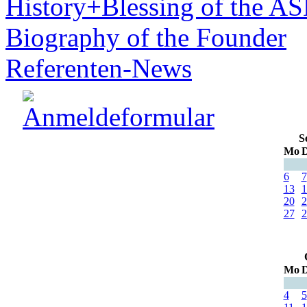
History+Blessing of the A
Biography of the Founder
Referenten-News
S
Mo
D
6
7
13
1
20
2
27
2
Mo
D
4
5