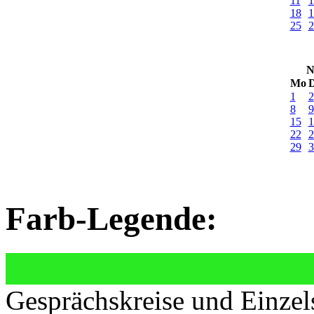
11
1
18
1
25
2
N
Mo
D
1
2
8
9
15
1
22
2
29
3
Farb-Legende:
Gesprächskreise und Einzel