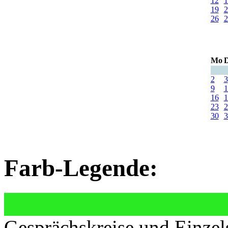
12
1
19
2
26
2
Mo
D
2
3
9
1
16
1
23
2
30
3
Farb-Legende:
Gesprächskreise und Einzel