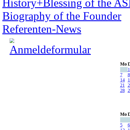
History+Blessing of the A
Biography of the Founder
Referenten-News
Mo
D
1
7
8
14
1
21
2
28
2
Mo
D
5
6