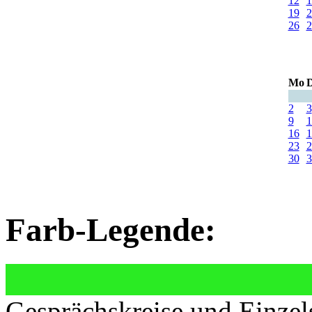
12
1
19
2
26
2
Mo
D
2
3
9
1
16
1
23
2
30
3
Farb-Legende:
Gesprächskreise und Einzel