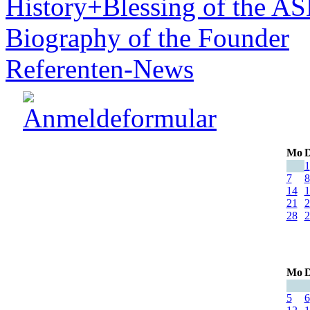
History+Blessing of the A
Biography of the Founder
Referenten-News
Mo
D
1
7
8
14
1
21
2
28
2
Mo
D
5
6