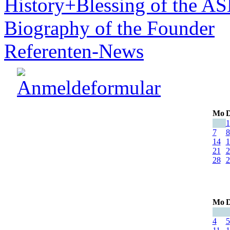
History+Blessing of the A
Biography of the Founder
Referenten-News
Mo
D
1
7
8
14
1
21
2
28
2
Mo
D
4
5