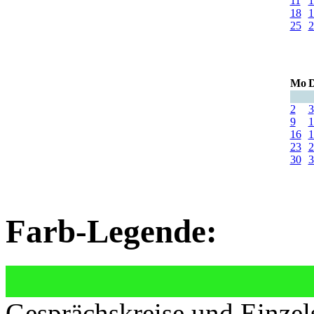
11
1
18
1
25
2
Mo
D
2
3
9
1
16
1
23
2
30
3
Farb-Legende:
Gesprächskreise und Einzel