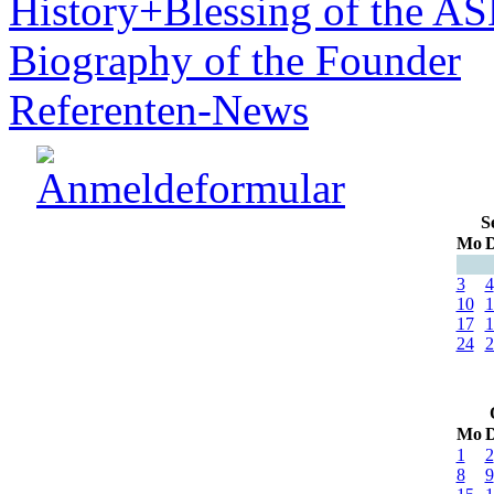
History+Blessing of the A
Biography of the Founder
Referenten-News
S
Mo
D
3
4
10
1
17
1
24
2
Mo
D
1
2
8
9