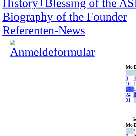
History+Blessing of the A
Biography of the Founder
Referenten-News
Mo
D
3
4
10
1
17
1
24
2
31
S
Mo
D
1