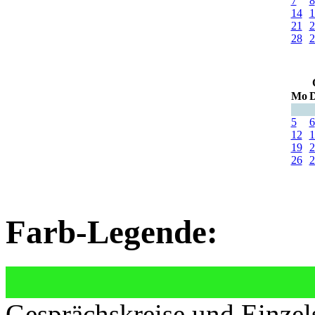
7
8
14
1
21
2
28
2
Mo
D
5
6
12
1
19
2
26
2
Farb-Legende:
Gesprächskreise und Einzel