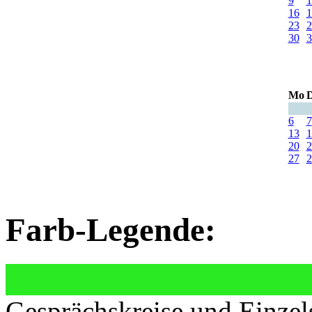
9
1
16
1
23
2
30
3
Mo
D
6
7
13
1
20
2
27
2
Farb-Legende:
Gesprächskreise und Einzel