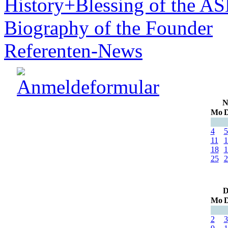
History+Blessing of the A
Biography of the Founder
Referenten-News
N
Mo
D
4
5
11
1
18
1
25
2
D
Mo
D
2
3