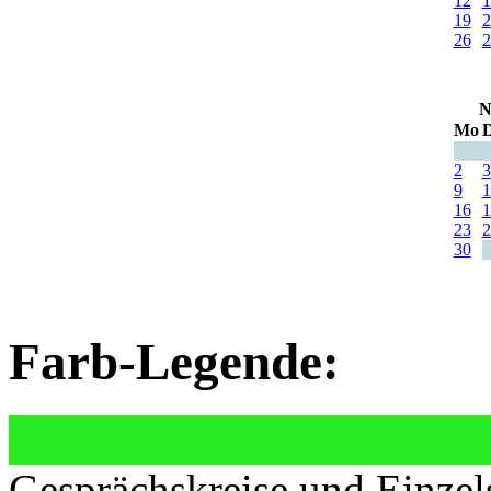
12
1
19
2
26
2
N
Mo
D
2
3
9
1
16
1
23
2
30
Farb-Legende:
Gesprächskreise und Einzel