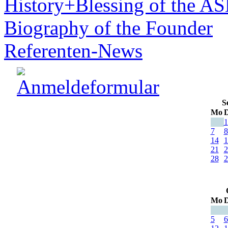
History+Blessing of the A
Biography of the Founder
Referenten-News
S
Mo
D
1
7
8
14
1
21
2
28
2
Mo
D
5
6