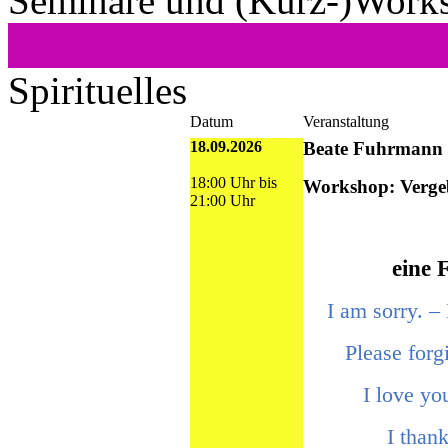
Seminare und (Kurz-)Work
Spirituelles
Datum
Veranstaltung
18.09.2026
Beate Fuhrmann
18:00 Uhr bis
Workshop: Verge
21:00 Uhr
eine 
I am sorry. – E
Please forgive
I love you. –
I thank you.