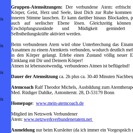
Gruppen-Atemsitzungen:
Der verbundene Atem: erfrischt 
Körper, Geist, Herz und Seele, lässt Dich zur Ruhe kommen
inneren Stimme lauschen. Er kann darüber hinaus Blockaden, 
is
auch auf seelischer Ebene lösen. Gleichzeitig können 
Erschöpfungszustände und Müdigkeit geminder
Selbstheilungskräfte aktiviert werden.
Beim verbundenen Atem wird ohne Unterbrechung das Einat
is
Ausatmen zu einem Atemkreis verbunden, wodurch deutlich meh
in den Körper gelangt. Erlebe einen Zustand völlig neuer E
Einklang mit Dir und Deinem Körper!
Atmen ist lebensnotwendig, verbundenes Atmen ist beflügelnd!
is
Dauer der Atemsitzung
ca. 2h plus ca. 30-40 Minuten Nachbe
Atemcoach
Ralf Theodor Michels,
Ausbildung zum Atemtherape
Med. Rüdiger Dahlke,
Antoniterstr. 28,
D-53179 Bonn
is
Homepage
:
www.mein-atemcoach.de
Mitglied im Netzwerk Verbundener
Atem:
www.netzwerkverbundeneratem.net
Anmeldung
nur beim Kursleiter (da ich immer ein Vorgespräch 