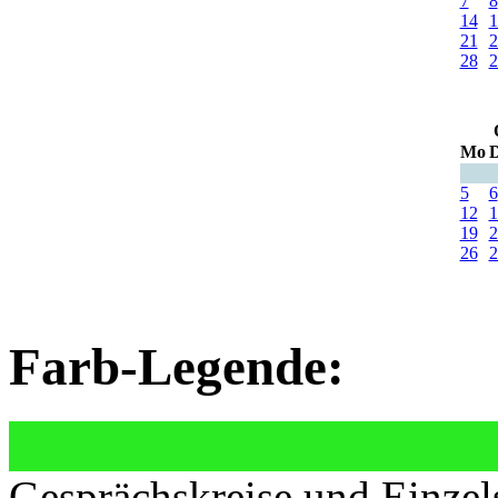
7
8
14
1
21
2
28
2
Mo
D
5
6
12
1
19
2
26
2
Farb-Legende:
Gesprächskreise und Einzel