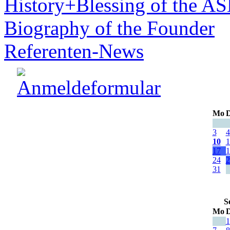
History+Blessing of the A
Biography of the Founder
Referenten-News
Mo
D
3
4
10
1
17
1
24
2
31
S
Mo
D
1