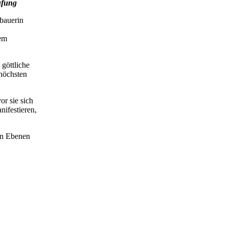
rufung
bauerin
em
 göttliche
 höchsten
or sie sich
nifestieren,
en Ebenen