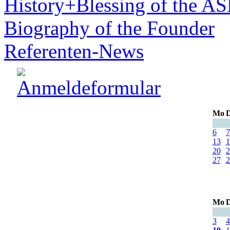
History+Blessing of the A
Biography of the Founder
Referenten-News
Mo
D
6
7
13
1
20
2
27
2
Mo
D
3
4