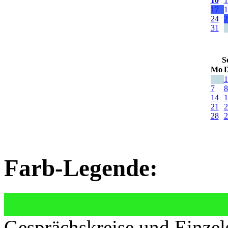
10
1
17
1
24
2
31
S
Mo
D
1
7
8
14
1
21
2
28
2
Farb-Legende:
Gesprächskreise und Einzel