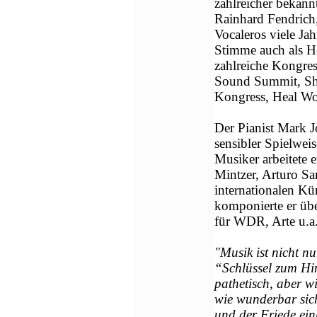
zahlreicher bekann
Rainhard Fendrich
Vocaleros viele Jah
Stimme auch als He
zahlreiche Kongre
Sound Summit, Shi
Kongress, Heal W
Der Pianist Mark 
sensibler Spielwei
Musiker arbeitete 
Mintzer, Arturo S
internationalen Kü
komponierte er ü
für WDR, Arte u.a
"Musik ist nicht n
“Schlüssel zum Him
pathetisch, aber wi
wie wunderbar sich
und der Friede ein