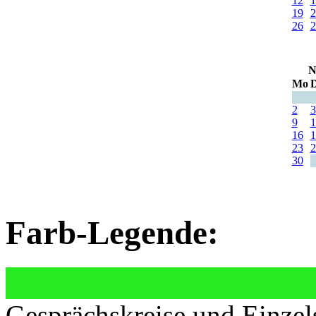
12
1
19
2
26
2
N
Mo
D
2
3
9
1
16
1
23
2
30
Farb-Legende:
Gesprächskreise und Einzel