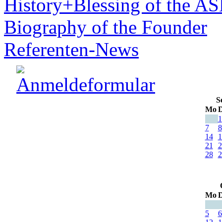
History+Blessing of the A
Biography of the Founder
Referenten-News
S
Mo
D
1
7
8
14
1
21
2
28
2
Mo
D
5
6