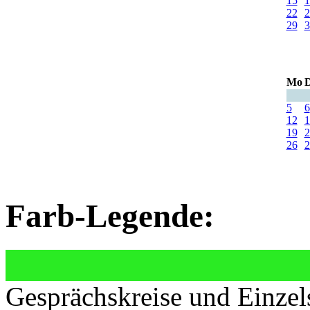
15
1
22
2
29
3
Mo
D
5
6
12
1
19
2
26
2
Farb-Legende:
Gesprächskreise und Einzel