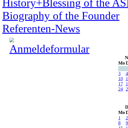
History+Blessing of the A
Biography of the Founder
Referenten-News
N
Mo
D
3
4
10
1
17
1
24
2
D
Mo
D
1
2
8
9