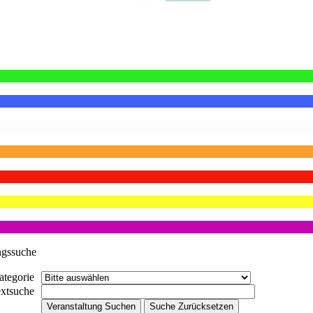
ngssuche
ategorie
extsuche