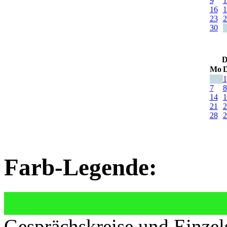
9
1
16
1
23
2
30
D
Mo
D
1
7
8
14
1
21
2
28
2
Farb-Legende:
Gesprächskreise und Einzel