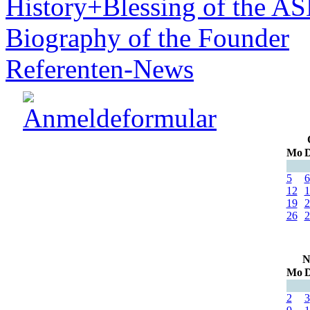
History+Blessing of the A
Biography of the Founder
Referenten-News
Mo
D
5
6
12
1
19
2
26
2
N
Mo
D
2
3