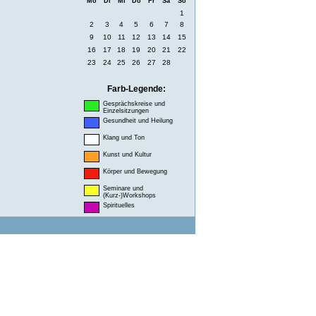
Mo
Di
Mi
Do
Fr
Sa
So
1
2
3
4
5
6
7
8
9
10
11
12
13
14
15
16
17
18
19
20
21
22
23
24
25
26
27
28
Farb-Legende:
Gesprächskreise und
Einzelsitzungen
Gesundheit und Heilung
Klang und Ton
Kunst und Kultur
Körper und Bewegung
Seminare und
(Kurz-)Workshops
Spirituelles