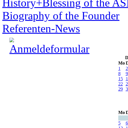
History+Blessing of the A
Biography of the Founder
Referenten-News
D
Mo
D
1
2
8
9
15
1
22
2
29
3
Mo
D
5
6