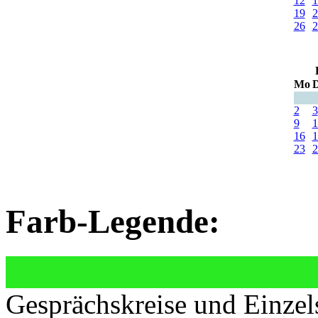
12
1
19
2
26
2
Mo
D
2
3
9
1
16
1
23
2
Farb-Legende:
Gesprächskreise und Einzel