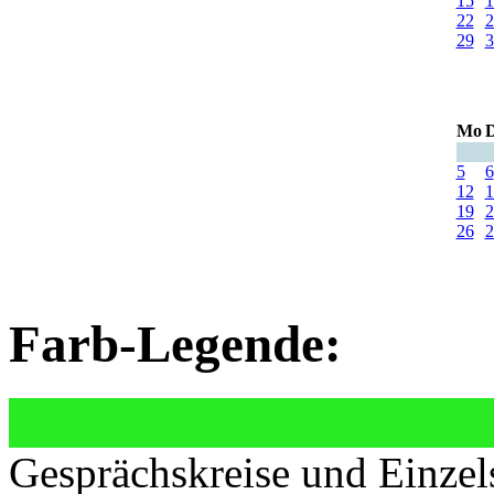
15
1
22
2
29
3
Mo
D
5
6
12
1
19
2
26
2
Farb-Legende:
Gesprächskreise und Einzel