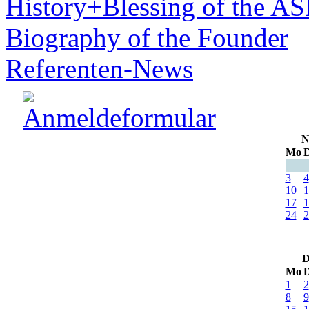
History+Blessing of the A
Biography of the Founder
Referenten-News
N
Mo
D
3
4
10
1
17
1
24
2
D
Mo
D
1
2
8
9